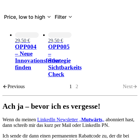
Price, low to high
Filter
29,50 €
29,50 €
OPP004
OPP005
– Neue
–
Innovationsfelder
Strategie
finden
Sichtbarkeits
Check
Previous
1
2
Next
Ach ja – bevor ich es vergesse!
Wenn du meinen
LinkedIn Newsletter „
Mutwärts
„
abonniert hast,
dann schreib mir das kurz per Mail oder LinkedIn PN.
Ich sende dir dann einen permanenten Rabattcode zu, der dir bei