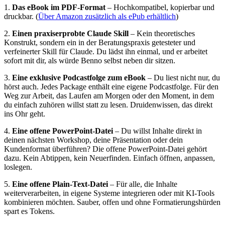
1.
Das eBook im PDF-Format
– Hochkompatibel, kopierbar und
druckbar. (
Über Amazon zusätzlich als ePub erhältlich
)
2.
Einen praxiserprobte Claude Skill
– Kein theoretisches
Konstrukt, sondern ein in der Beratungspraxis getesteter und
verfeinerter Skill für Claude. Du lädst ihn einmal, und er arbeitet
sofort mit dir, als würde Benno selbst neben dir sitzen.
3.
Eine exklusive Podcastfolge zum eBook
– Du liest nicht nur, du
hörst auch. Jedes Package enthält eine eigene Podcastfolge. Für den
Weg zur Arbeit, das Laufen am Morgen oder den Moment, in dem
du einfach zuhören willst statt zu lesen. Druidenwissen, das direkt
ins Ohr geht.
4.
Eine offene PowerPoint-Datei
– Du willst Inhalte direkt in
deinen nächsten Workshop, deine Präsentation oder dein
Kundenformat überführen? Die offene PowerPoint-Datei gehört
dazu. Kein Abtippen, kein Neuerfinden. Einfach öffnen, anpassen,
loslegen.
5.
Eine offene Plain-Text-Datei
– Für alle, die Inhalte
weiterverarbeiten, in eigene Systeme integrieren oder mit KI-Tools
kombinieren möchten. Sauber, offen und ohne Formatierungshürden
spart es Tokens.