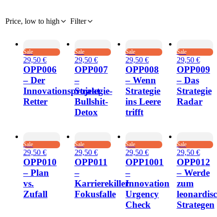
Price, low to high
Filter
Sale
Sale
Sale
Sale
29,50 €
29,50 €
29,50 €
29,50 €
OPP006
OPP007
OPP008
OPP009
– Der
–
– Wenn
– Das
Innovationsprojekt
Strategie-
Strategie
Strategie
Retter
Bullshit-
ins Leere
Radar
Detox
trifft
Sale
Sale
Sale
Sale
29,50 €
29,50 €
29,50 €
29,50 €
OPP010
OPP011
OPP1001
OPP012
– Plan
–
–
– Werde
vs.
Karrierekiller
Innovation
zum
Zufall
Fokusfalle
Urgency
leonardis
Check
Strategen