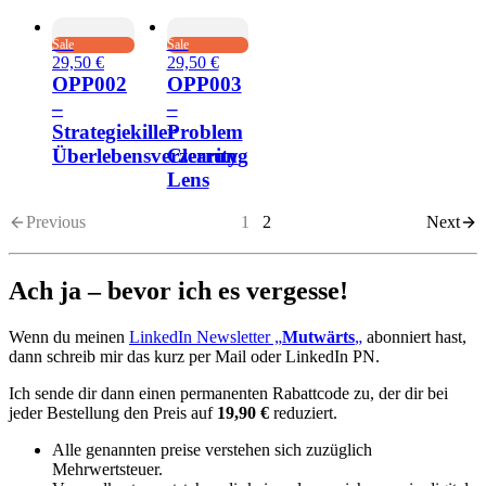
Sale
Sale
29,50 €
29,50 €
OPP002
OPP003
–
–
Strategiekiller
Problem
Überlebensverzerrung
Clearity
Lens
Previous
1
2
Next
Ach ja – bevor ich es vergesse!
Wenn du meinen
LinkedIn Newsletter „
Mutwärts
„
abonniert hast,
dann schreib mir das kurz per Mail oder LinkedIn PN.
Ich sende dir dann einen permanenten Rabattcode zu, der dir bei
jeder Bestellung den Preis auf
19,90 €
reduziert.
Alle genannten preise verstehen sich zuzüglich
Mehrwertsteuer.