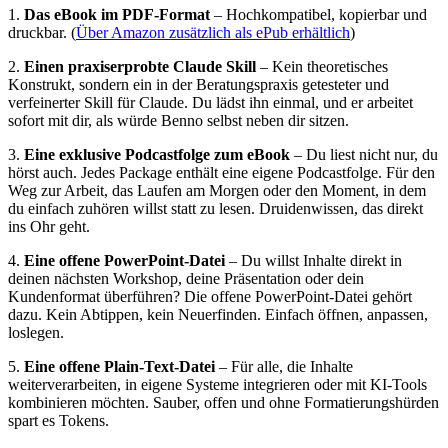
1.
Das eBook im PDF-Format
– Hochkompatibel, kopierbar und
druckbar. (
Über Amazon zusätzlich als ePub erhältlich
)
2.
Einen praxiserprobte Claude Skill
– Kein theoretisches
Konstrukt, sondern ein in der Beratungspraxis getesteter und
verfeinerter Skill für Claude. Du lädst ihn einmal, und er arbeitet
sofort mit dir, als würde Benno selbst neben dir sitzen.
3.
Eine exklusive Podcastfolge zum eBook
– Du liest nicht nur, du
hörst auch. Jedes Package enthält eine eigene Podcastfolge. Für den
Weg zur Arbeit, das Laufen am Morgen oder den Moment, in dem
du einfach zuhören willst statt zu lesen. Druidenwissen, das direkt
ins Ohr geht.
4.
Eine offene PowerPoint-Datei
– Du willst Inhalte direkt in
deinen nächsten Workshop, deine Präsentation oder dein
Kundenformat überführen? Die offene PowerPoint-Datei gehört
dazu. Kein Abtippen, kein Neuerfinden. Einfach öffnen, anpassen,
loslegen.
5.
Eine offene Plain-Text-Datei
– Für alle, die Inhalte
weiterverarbeiten, in eigene Systeme integrieren oder mit KI-Tools
kombinieren möchten. Sauber, offen und ohne Formatierungshürden
spart es Tokens.